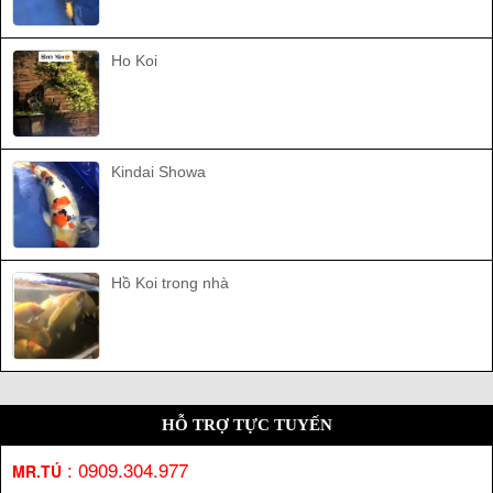
Ho Koi
Kindai Showa
Hồ Koi trong nhà
HỖ TRỢ TỰC TUYẾN
:
0909.304.977
MR.TÚ