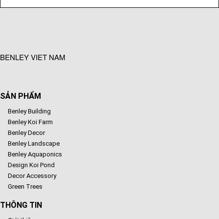
BENLEY VIET NAM
SẢN PHẨM
Benley Building
Benley Koi Farm
Benley Decor
Benley Landscape
Benley Aquaponics
Design Koi Pond
Decor Accessory
Green Trees
THÔNG TIN