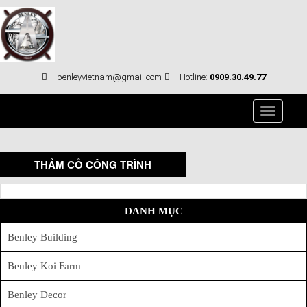
benleyvietnam@gmail.com
Hotline:
0909.30.49.77
Toggle
navigati
THẢM CỎ CÔNG TRÌNH
DANH MỤC
Benley Building
Benley Koi Farm
Benley Decor