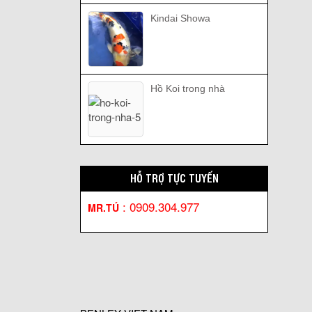
Kindai Showa
Hồ Koi trong nhà
HỖ TRỢ TỰC TUYẾN
:
0909.304.977
MR.TÚ