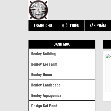
TRANG CHỦ
GIỚI THIỆU
SẢN PHẨM
DANH MỤC
Benley Building
Benley Koi Farm
Benley Decor
Benley Landscape
Benley Aquaponics
Design Koi Pond