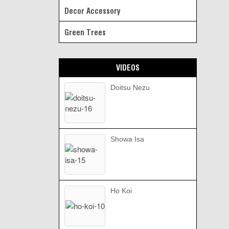
Decor Accessory
Green Trees
VIDEOS
Doitsu Nezu
Showa Isa
Ho Koi