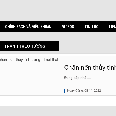
CHÍNH SÁCH VÀ ĐIỀU KHOẢN
VIDEOS
TIN TỨC
LIÊ
TRANH TREO TƯỜNG
Chân nến thủy tinh
Đang cập nhật...
Ngày đăng: 08-11-2022