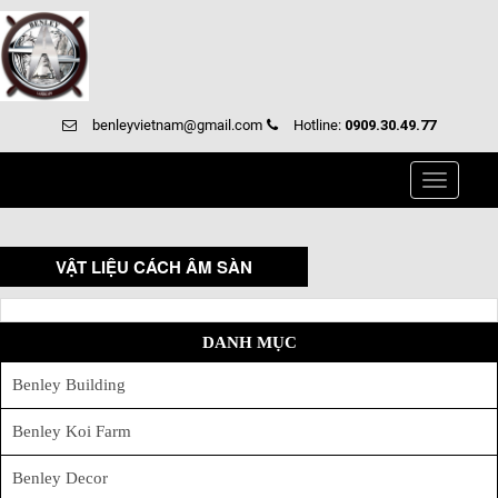
benleyvietnam@gmail.com
Hotline:
0909.30.49.77
Toggle
navigati
VẬT LIỆU CÁCH ÂM SÀN
DANH MỤC
Benley Building
Benley Koi Farm
Benley Decor