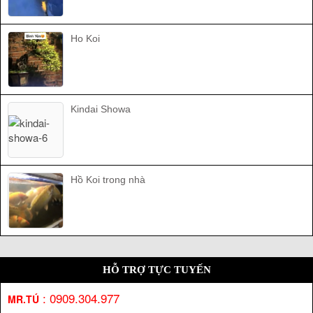
Ho Koi
Kindai Showa
Hồ Koi trong nhà
HỖ TRỢ TỰC TUYẾN
:
0909.304.977
MR.TÚ