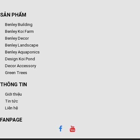
SẢN PHẨM
Benley Building
Benley Koi Farm
Benley Decor
Benley Landscape
Benley Aquaponics
Design Koi Pond
Decor Accessory
Green Trees
THÔNG TIN
Giới thiệu
Tin tức
Liên hệ
FANPAGE